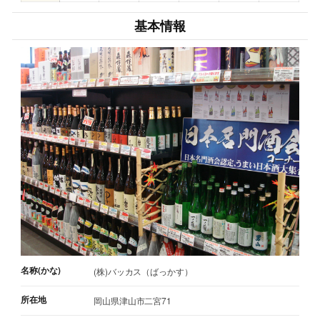
基本情報
名称(かな)
(株)バッカス（ばっかす）
所在地
岡山県津山市二宮71