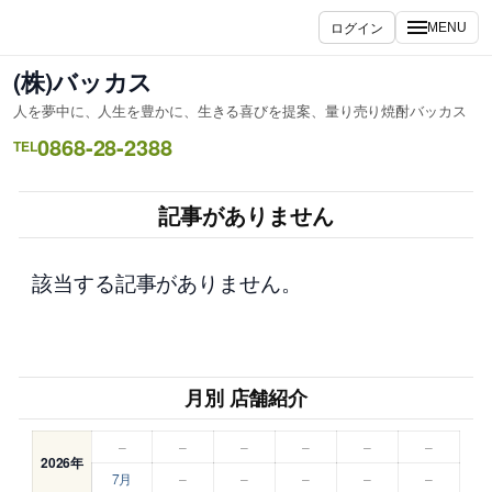
内
ログイン
MENU
容
を
(株)バッカス
ス
人を夢中に、人生を豊かに、生きる喜びを提案、量り売り焼酎バッカス
キ
0868-28-2388
ッ
TEL
プ
記事がありません
該当する記事がありません。
月別 店舗紹介
–
–
–
–
–
–
2026年
7月
–
–
–
–
–