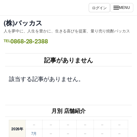
内
ログイン
MENU
容
を
(株)バッカス
ス
人を夢中に、人生を豊かに、生きる喜びを提案、量り売り焼酎バッカス
キ
0868-28-2388
ッ
TEL
プ
記事がありません
該当する記事がありません。
月別 店舗紹介
–
–
–
–
–
–
2026年
7月
–
–
–
–
–