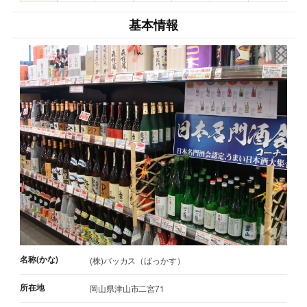
基本情報
名称(かな)
(株)バッカス（ばっかす）
所在地
岡山県津山市二宮71