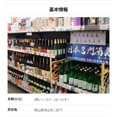
基本情報
名称(かな)
(株)バッカス（ばっかす）
所在地
岡山県津山市二宮71