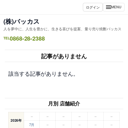
内
ログイン
MENU
容
を
(株)バッカス
ス
人を夢中に、人生を豊かに、生きる喜びを提案、量り売り焼酎バッカス
キ
0868-28-2388
ッ
TEL
プ
記事がありません
該当する記事がありません。
月別 店舗紹介
–
–
–
–
–
–
2026年
7月
–
–
–
–
–