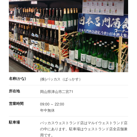
名称(かな)
(株)バッカス（ばっかす）
所在地
岡山県津山市二宮71
営業時間
09:00 ～ 22:00
年中無休
駐車場
バッカスウェストランド店はマルイウェストランド店
の中にあります。駐車場はウェストランド店全店舗兼
用です。