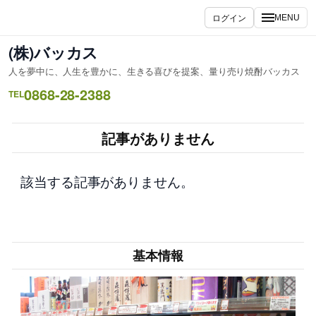
内
ログイン
MENU
容
を
(株)バッカス
ス
人を夢中に、人生を豊かに、生きる喜びを提案、量り売り焼酎バッカス
キ
0868-28-2388
ッ
TEL
プ
記事がありません
該当する記事がありません。
基本情報