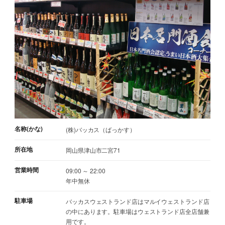
名称(かな)
(株)バッカス（ばっかす）
所在地
岡山県津山市二宮71
営業時間
09:00 ～ 22:00
年中無休
駐車場
バッカスウェストランド店はマルイウェストランド店
の中にあります。駐車場はウェストランド店全店舗兼
用です。