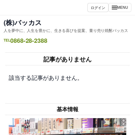
内
ログイン
MENU
容
を
(株)バッカス
ス
人を夢中に、人生を豊かに、生きる喜びを提案、量り売り焼酎バッカス
キ
0868-28-2388
ッ
TEL
プ
記事がありません
該当する記事がありません。
基本情報