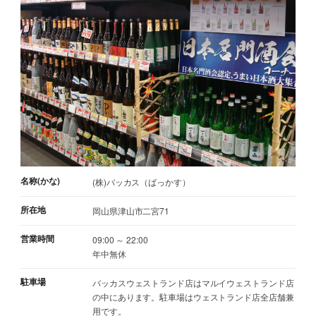
名称(かな)
(株)バッカス（ばっかす）
所在地
岡山県津山市二宮71
営業時間
09:00 ～ 22:00
年中無休
駐車場
バッカスウェストランド店はマルイウェストランド店
の中にあります。駐車場はウェストランド店全店舗兼
用です。