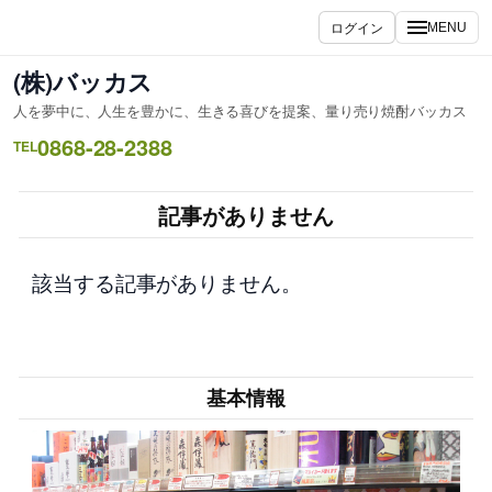
内
ログイン
MENU
容
を
(株)バッカス
ス
人を夢中に、人生を豊かに、生きる喜びを提案、量り売り焼酎バッカス
キ
0868-28-2388
ッ
TEL
プ
記事がありません
該当する記事がありません。
基本情報