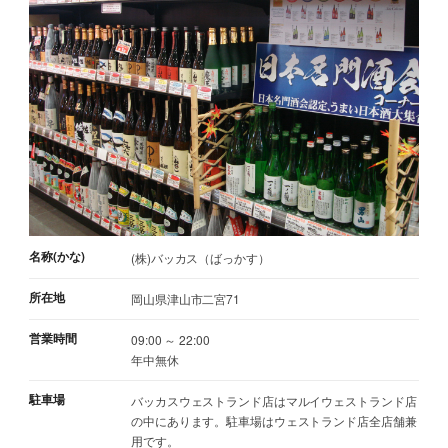
名称(かな)
(株)バッカス（ばっかす）
所在地
岡山県津山市二宮71
営業時間
09:00 ～ 22:00
年中無休
駐車場
バッカスウェストランド店はマルイウェストランド店
の中にあります。駐車場はウェストランド店全店舗兼
用です。