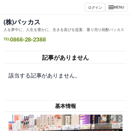
内
ログイン
MENU
容
を
(株)バッカス
ス
人を夢中に、人生を豊かに、生きる喜びを提案、量り売り焼酎バッカス
キ
0868-28-2388
ッ
TEL
プ
記事がありません
該当する記事がありません。
基本情報