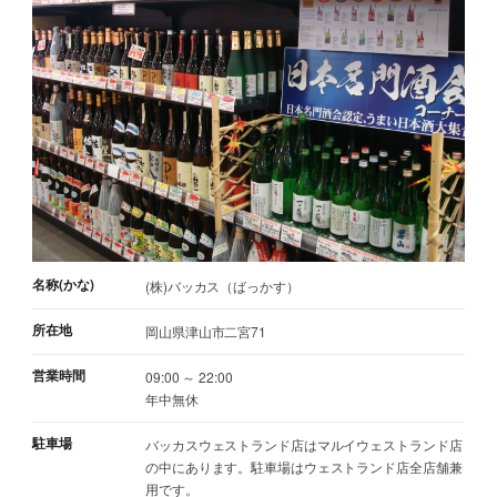
名称(かな)
(株)バッカス（ばっかす）
所在地
岡山県津山市二宮71
営業時間
09:00 ～ 22:00
年中無休
駐車場
バッカスウェストランド店はマルイウェストランド店
の中にあります。駐車場はウェストランド店全店舗兼
用です。