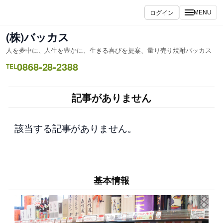
内
ログイン
MENU
容
を
(株)バッカス
ス
人を夢中に、人生を豊かに、生きる喜びを提案、量り売り焼酎バッカス
キ
0868-28-2388
ッ
TEL
プ
記事がありません
該当する記事がありません。
基本情報