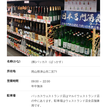
名称(かな)
(株)バッカス（ばっかす）
所在地
岡山県津山市二宮71
営業時間
09:00 ～ 22:00
年中無休
駐車場
バッカスウェストランド店はマルイウェストランド店
の中にあります。駐車場はウェストランド店全店舗兼
用です。