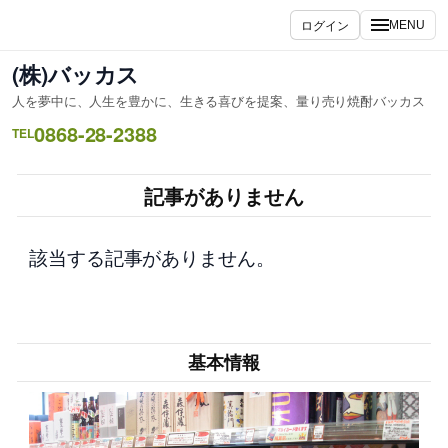
内
ログイン
MENU
容
を
(株)バッカス
ス
人を夢中に、人生を豊かに、生きる喜びを提案、量り売り焼酎バッカス
キ
0868-28-2388
ッ
TEL
プ
記事がありません
該当する記事がありません。
基本情報