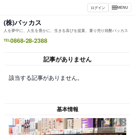
内
ログイン
MENU
容
を
(株)バッカス
ス
人を夢中に、人生を豊かに、生きる喜びを提案、量り売り焼酎バッカス
キ
0868-28-2388
ッ
TEL
プ
記事がありません
該当する記事がありません。
基本情報