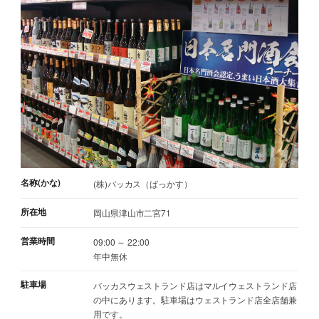
名称(かな)
(株)バッカス（ばっかす）
所在地
岡山県津山市二宮71
営業時間
09:00 ～ 22:00
年中無休
駐車場
バッカスウェストランド店はマルイウェストランド店
の中にあります。駐車場はウェストランド店全店舗兼
用です。